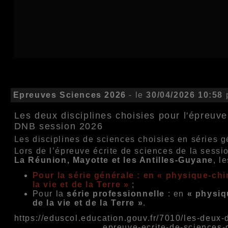
Epreuves Sciences 2026
- le
30/04/2026 10:58
Les deux disciplines choisies pour l'épreuve
DNB session 2026
Les disciplines de sciences choisies en séries g
Lors de l’épreuve écrite de sciences de la sess
La Réunion, Mayotte et les Antilles-Guyane
, l
Pour la série générale : en « physique-chi
la vie et de la Terre »
;
Pour la
série professionnelle
: en
« physi
de la vie et de la Terre »
.
https://eduscol.education.gouv.fr/7010/les-deux-d
epreuve-ecrite-de-sciences