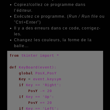
Copiez/collez ce programme dans
l’éditeur.
Exécutez ce programme. (
Run / Run file
ou
"Ctrl+Enter")
Il y a des erreurs dans ce code, corrigez-
les.
Changez les couleurs, la forme de la
balle...
from
tkinter import *
def
KeyBoard(event):
global
PosX,PosY
Key
 = 
event.keysym
if
Key == 'Right':
PosY
-= 20
if
Key == 'Up':
PosY
+= 20
if
Key == 'Left':