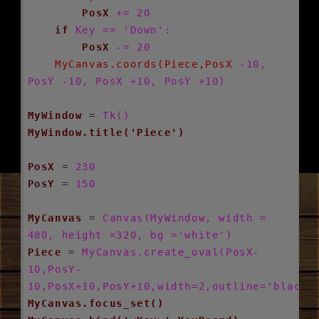
PosX
+= 20
if
Key == 'Down':
PosX
-= 20
MyCanvas.coords(Piece,PosX
-10, 
PosY -10, PosX +10, PosY +10)
MyWindow
 = 
Tk()
MyWindow.title('Piece')
PosX
 = 
230
PosY
 = 
150
MyCanvas
 = 
Canvas(MyWindow, width = 
480, height =320, bg ='white')
Piece
 = 
MyCanvas.create_oval(PosX-
10,PosY-
10,PosX+10,PosY+10,width=2,outline='black'
MyCanvas.focus_set()