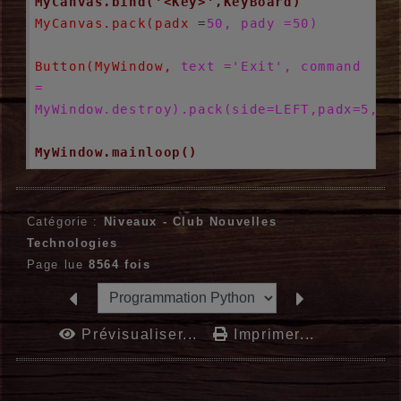
MyCanvas.bind('<Key>',KeyBoard)
MyCanvas.pack(padx
 =
50, pady =50)
Button(MyWindow,
text ='Exit', command 
= 
MyWindow.destroy).pack(side=LEFT,padx=5,pa
MyWindow.mainloop()
Catégorie :
Niveaux -
Club Nouvelles
Technologies
Page lue
8564 fois
Prévisualiser...
Imprimer...