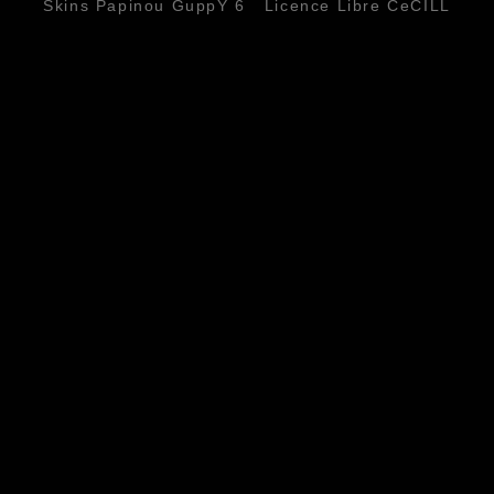
Skins Papinou GuppY 6
Licence Libre CeCILL