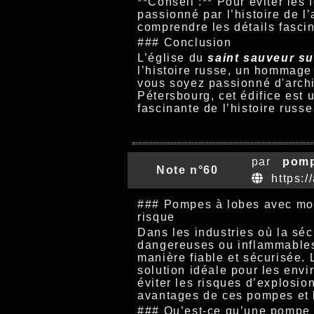
**Conseil :** Pour éviter les 
passionné par l’histoire de l
comprendre les détails fascin
### Conclusion
L’église du
saint sauveur su
l’histoire russe, un hommage
vous soyez passionné d'archit
Pétersbourg, cet édifice est 
fascinante de l’histoire russ
par
pomp
Note n°60
https:/
### Pompes à lobes avec mote
risque
Dans les industries où la sé
dangereuses ou inflammables,
manière fiable et sécurisée.
solution idéale pour les envi
éviter les risques d’explosio
avantages de ces pompes et 
### Qu’est-ce qu’une pompe 