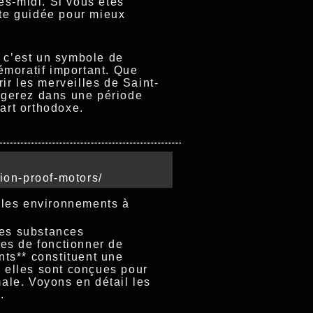
rès-midi. Si vous êtes
ite guidée pour mieux
: c’est un symbole de
émoratif important. Que
ir les merveilles de Saint-
ongerez dans une période
’art orthodoxe.
ion-proof-motors/
 les environnements à
des substances
es de fonctionner de
ts** constituent une
, elles sont conçues pour
male. Voyons en détail les
.