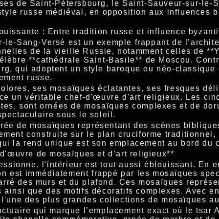
ises de Saint-Pétersbourg, le Saint-Sauveur-sur-le-
 style russe médiéval, en opposition aux influences 
ouissante : Entre tradition russe et influence byzant
r-le-Sang-Versé est un exemple frappant de l’archite
onnelles de la vieille Russie, notamment celles de **Y
célèbre **cathédrale Saint-Basile** de Moscou. Contr
rg, qui adoptent un style baroque ou néo-classique 
uement russe.
olores, ses mosaïques éclatantes, ses fresques déli
ce un véritable chef-d'œuvre d'art religieux. Les ci
istes, sont ornées de mosaïques complexes et de doru
spectaculaire sous le soleil.
rée de mosaïques représentant des scènes bibliques
ement construite sur le plan cruciforme traditionnel,
qui la rend unique est son emplacement au bord du 
f-d'œuvre de mosaïques et d’art religieux**
ressionne, l'intérieur est tout aussi éblouissant. En e
n est immédiatement frappé par les mosaïques spec
arré des murs et du plafond. Ces mosaïques représe
s ainsi que des motifs décoratifs complexes. Avec e
e l'une des plus grandes collections de mosaïques a
nctuaire qui marque l’emplacement exact où le tsar A