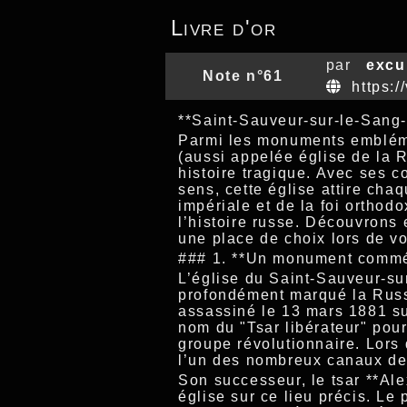
Livre d'or
par
excu
Note n°61
https:/
**Saint-Sauveur-sur-le-Sang-
Parmi les monuments embléma
(aussi appelée église de la R
histoire tragique. Avec ses 
sens, cette église attire cha
impériale et de la foi orthod
l’histoire russe. Découvrons 
une place de choix lors de vo
### 1. **Un monument commémo
L’église du Saint-Sauveur-su
profondément marqué la Russi
assassiné le 13 mars 1881 sur
nom du "Tsar libérateur" pour
groupe révolutionnaire. Lors 
l’un des nombreux canaux de 
Son successeur, le tsar **Ale
église sur ce lieu précis. Le