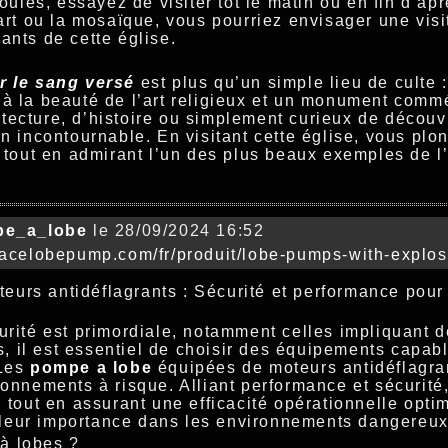
foules, essayez de visiter tôt le matin ou en fin d’ap
’art ou la mosaïque, vous pourriez envisager une vis
ants de cette église.
r le sang versé
est plus qu’un simple lieu de culte 
 à la beauté de l’art religieux et un monument comm
ecture, d’histoire ou simplement curieux de découvr
un incontournable. En visitant cette église, vous pl
e tout en admirant l’un des plus beaux exemples de l
e_a_lobe
le 28/09/2024 16:52
/acelobepump.com/fr/produit/lobe-pumps-with-explos
urs antidéflagrants : Sécurité et performance pour
curité est primordiale, notamment celles impliquant 
 il est essentiel de choisir des équipements capabl
 Les
pompe a lobe
équipées de moteurs antidéflagran
ronnements à risque. Alliant performance et sécurité
n tout en assurant une efficacité opérationnelle opti
leur importance dans les environnements dangereux
à lobes ?