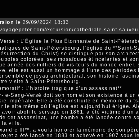
rsion
le 29/09/2024 18:33
/voyagepeter.com/excursion/cathedrale-saint-sauveu
Versé : L’Église la Plus Étonnante de Saint-Pétersb
tiques de Saint-Pétersbourg, l’église du **Saint-S
ésurrection-du-Christ) se distingue par son architec
coupoles colorées, ses mosaïques étincelantes et s
que année des milliers de visiteurs du monde entier
oxe, elle est aussi un hommage à l'une des périodes
ensemble ce joyau architectural, son histoire fascina
tre visite à Saint-Pétersbourg.
ratif : L’histoire tragique d’un assassinat**
r-le-Sang-Versé doit son nom et son existence à un
e impériale. Elle a été construite en mémoire du tsa
 le site même où l’église est aujourd’hui érigée. Al
 avoir aboli le servage en 1861, a été victime d'un a
de cet assassinat, une bombe a été lancée contre so
la ville.
xandre III**, a voulu honorer la mémoire de son pèr
 projet a été lancé en 1883 et achevé en 1907 sous le