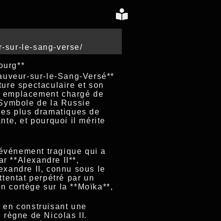
r-sur-le-sang-verse/
ourg**
auveur-sur-le-Sang-Versé**
ture spectaculaire et son
on emplacement chargé de
. Symbole de la Russie
 les plus dramatiques de
nte, et pourquoi il mérite
 événement tragique qui a
r **Alexandre II**,
exandre II, connu sous le
ttentat perpétré par un
n cortège sur la **Moïka**,
e en construisant une
 règne de Nicolas II.