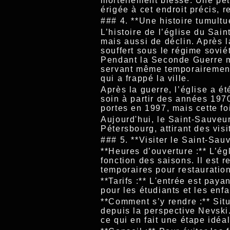
mortellement blessé. Une pet
érigée à cet endroit précis,
### 4. **Une histoire tumultu
L’histoire de l’église du Sa
mais aussi de déclin. Après l
souffert sous le régime sovié
Pendant la Seconde Guerre m
servant même temporairement
qui a frappé la ville.
Après la guerre, l’église a é
soin à partir des années 1970
portes en 1997, mais cette fo
Aujourd'hui, le Saint-Sauveu
Pétersbourg, attirant des vis
### 5. **Visiter le Saint-Sau
**Heures d’ouverture :** L’ég
fonction des saisons. Il est 
temporaires pour restauration
**Tarifs :** L'entrée est paya
pour les étudiants et les enfa
**Comment s’y rendre :** Sit
depuis la perspective Nevski
ce qui en fait une étape idéal