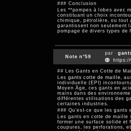
### Conclusion
Les **pompes à lobes avec mot
constituant un choix incontou
chimique, pétrolière, ou tou
garantissent non seulement la
pompage de divers types de f
par
gant
Note n°59
https://
## Les Gants en Cotte de Mai
Les
gants cotte de maille
, au
individuelle (EPI) incontour
Moyen Âge, ces gants en acie
mains dans des environnements
différentes utilisations des 
certaines industries.
### Qu'est-ce que les gants e
Les gants en cotte de maille 
former une surface solide et 
coupures, les perforations, e