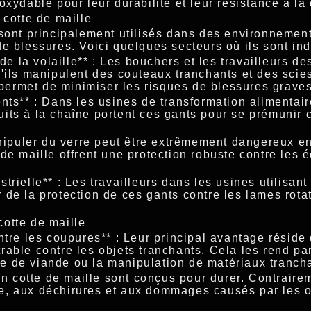
oxydable pour leur durabilité et leur résistance à la 
 cotte de maille
sont principalement utilisés dans des environnements
e blessures. Voici quelques secteurs où ils sont in
 de la volaille** : Les bouchers et les travailleurs des
'ils manipulent des couteaux tranchants et des scies
e permet de minimiser les risques de blessures graves
nts** : Dans les usines de transformation alimentaire
its à la chaîne portent ces gants pour se prémunir 
Manipuler du verre peut être extrêmement dangereux e
de maille offrent une protection robuste contre les é
trielle** : Les travailleurs dans les usines utilisa
de la protection de ces gants contre les lames rotat
otte de maille
ntre les coupures** : Leur principal avantage réside 
able contre les objets tranchants. Cela les rend par
 de viande ou la manipulation de matériaux tranch
 en cotte de maille sont conçus pour durer. Contraire
sure, aux déchirures et aux dommages causés par les 