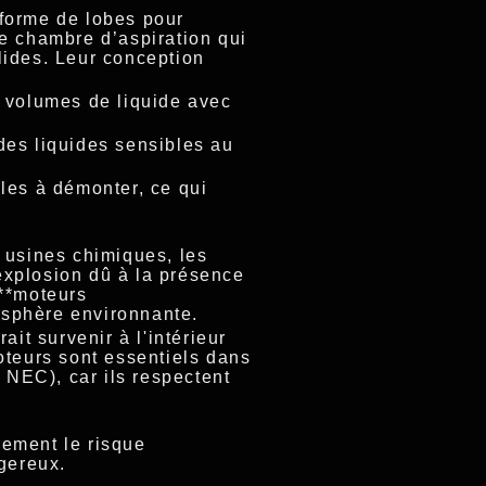
 forme de lobes pour
ne chambre d’aspiration qui
lides. Leur conception
s volumes de liquide avec
des liquides sensibles au
iles à démonter, ce qui
 usines chimiques, les
explosion dû à la présence
 **moteurs
mosphère environnante.
it survenir à l'intérieur
oteurs sont essentiels dans
NEC), car ils respectent
lement le risque
gereux.