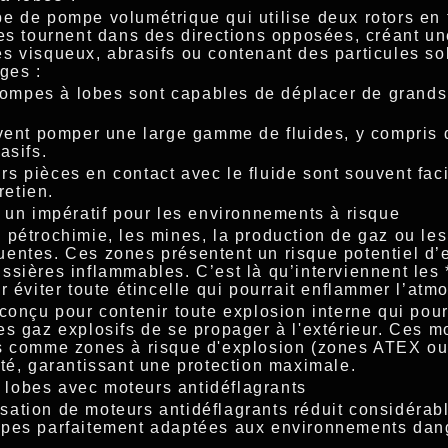
e de pompe volumétrique qui utilise deux rotors en
bes tournent dans des directions opposées, créant u
s visqueux, abrasifs ou contenant des particules so
ges :
s pompes à lobes sont capables de déplacer de grand
uvent pomper une large gamme de fluides, y compris 
asifs.
eurs pièces en contact avec le fluide sont souvent fac
retien.
: un impératif pour les environnements à risque
 pétrochimie, les mines, la production de gaz ou les
entes. Ces zones présentent un risque potentiel d’
ssières inflammables. C’est là qu’interviennent les
r éviter toute étincelle qui pourrait enflammer l’at
conçu pour contenir toute explosion interne qui pourra
es gaz explosifs de se propager à l'extérieur. Ces m
s comme zones à risque d'explosion (zones ATEX ou 
té, garantissant une protection maximale.
lobes avec moteurs antidéflagrants
ilisation de moteurs antidéflagrants réduit considérab
mpes parfaitement adaptées aux environnements dan