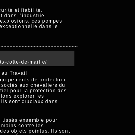
ité et fiabilité,
t dans l’industrie
s explosions, ces pompes
 exceptionnelle dans le
ts-cotte-de-maille/
 au Travail
équipements de protection
ssociés aux chevaliers du
iel pour la protection des
llons explorer les
 ils sont cruciaux dans
es tissés ensemble pour
s mains contre les
des objets pointus. Ils sont