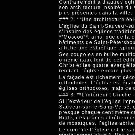
Contrairement à d'autres égl
son architecture inspirée du
plus présentes dans la ville.
### 2. **Une architecture ébl
L’église du Saint-Sauveur-su
s’inspire des églises traditi
**Moscou**, ainsi que de la 
bâtiments de Saint-Pétersbou
affiche une esthétique typiq
Ses coupoles en bulbe multic
ornementaux font de cet édifi
Christ et les quatre évangél
rendant l’église encore plus 
La façade est richement déco
orthodoxes. L’église est égal
églises orthodoxes, mais ce 
### 3. **L’intérieur : Un che
Si l'extérieur de l'église imp
Sauveur-sur-le-Sang-Versé, o
presque chaque centimètre c
Bible, des icônes chrétienne
de mosaïques, l’église abrit
Le cœur de l’église est le sa