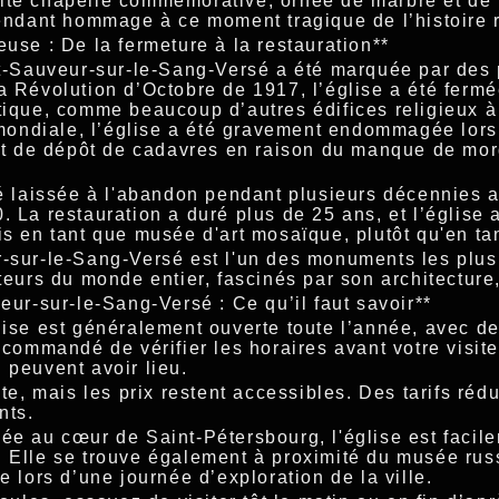
ite chapelle commémorative, ornée de marbre et de 
 rendant hommage à ce moment tragique de l’histoire 
euse : De la fermeture à la restauration**
int-Sauveur-sur-le-Sang-Versé a été marquée par des
a Révolution d’Octobre de 1917, l’église a été fermé
tique, comme beaucoup d’autres édifices religieux à 
ondiale, l’église a été gravement endommagée lors
 de dépôt de cadavres en raison du manque de mor
té laissée à l'abandon pendant plusieurs décennies 
. La restauration a duré plus de 25 ans, et l’église 
is en tant que musée d'art mosaïque, plutôt qu'en tan
r-sur-le-Sang-Versé est l'un des monuments les plus 
iteurs du monde entier, fascinés par son architecture,
veur-sur-le-Sang-Versé : Ce qu’il faut savoir**
lise est généralement ouverte toute l’année, avec de
recommandé de vérifier les horaires avant votre visit
 peuvent avoir lieu.
nte, mais les prix restent accessibles. Des tarifs ré
nts.
uée au cœur de Saint-Pétersbourg, l'église est facil
. Elle se trouve également à proximité du musée rus
e lors d’une journée d’exploration de la ville.