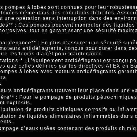
Les pompes à lobes sont connues pour leur robustesse
levées même dans des conditions difficiles. Associ
nt une opération sans interruption dans des environ
uides** : Ces pompes peuvent manipuler des liquides 
orrosives, tout en garantissant une sécurité maxim
maintenance** : En plus d’assurer une sécurité supé
es moteurs antidéflagrants, conçus pour durer dans d
uire les temps d'arrêt pour maintenance.
tations** : L’équipement antidéflagrant est conçu p
elles que celles définies par les directives ATEX en
pompes à lobes avec moteurs antidéflagrants garantit
ns.
s
rs antidéflagrants trouvent leur place dans une var
azière** : Pour le pompage de produits pétrochimique
t explosifs.
nipulation de produits chimiques corrosifs ou inflam
pulation de liquides alimentaires inflammables dans
sents.
 Pompage d’eaux usées contenant des produits chimi