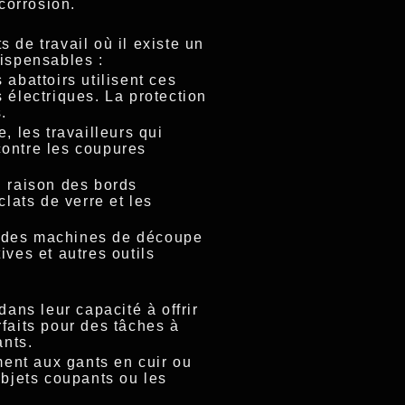
corrosion.
 de travail où il existe un
dispensables :
 abattoirs utilisent ces
 électriques. La protection
.
, les travailleurs qui
contre les coupures
n raison des bords
clats de verre et les
nt des machines de découpe
ives et autres outils
dans leur capacité à offrir
faits pour des tâches à
ants.
ment aux gants en cuir ou
objets coupants ou les