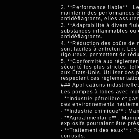
2. **Performance fiable** : 
maintenir des performances é
antidéflagrants, elles assure
3. **Adaptabilité à divers fl
substances inflammables ou c
antidéflagrants.
4. **Réduction des coûts de 
sont faciles à entretenir. L
rigoureux, permettent de réd
5. **Conformité aux réglemen
sécurité les plus strictes, t
aux États-Unis. Utiliser des 
respectent ces réglementatio
### Applications industrielle
Les pompes à lobes avec moteu
- **Industrie pétrolière et g
des environnements hautemen
- **Industrie chimique** : Ma
- **Agroalimentaire** : Mani
explosifs pourraient être pré
- **Traitement des eaux** :
corrosifs.