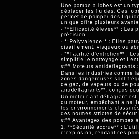
Une pompe à lobes est un typ
déplacer les fluides. Ces lo
permet de pomper des liquide
unique offre plusieurs avanta
- **Efficacité élevée** : Le
précision.
- **Polyvalence** : Elles pe
cisaillement, visqueux ou abr
- **Facilité d’entretien** : L
simplifie le nettoyage et l’ent
### Moteurs antidéflagrants 
Dans les industries comme la
zones dangereuses sont fréqu
de gaz, de vapeurs ou de pou
antidéflagrants**, conçus pou
Un moteur antidéflagrant est 
du moteur, empêchant ainsi l
les environnements classifié
des normes strictes de sécuri
### Avantages des pompes à 
1. **Sécurité accrue** : L’ut
d’explosion, rendant ces po