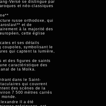
Sang-Versé se distingue par
baroques et néo-classiques
ine**
cture russe orthodoxe, qui
aroslavl** et de
airement à la majorité des
européen, cette église
cates et ses détails
nq coupoles, symbolisant le
res qui captent la lumière,
 et des figures de saints
 une caractéristique des
canal de la Moïka.
ntrant dans le Saint-
taculaires qui couvrent
ntent des scènes de la
nviron 7 500 mètres carrés
u monde.
lexandre II a été