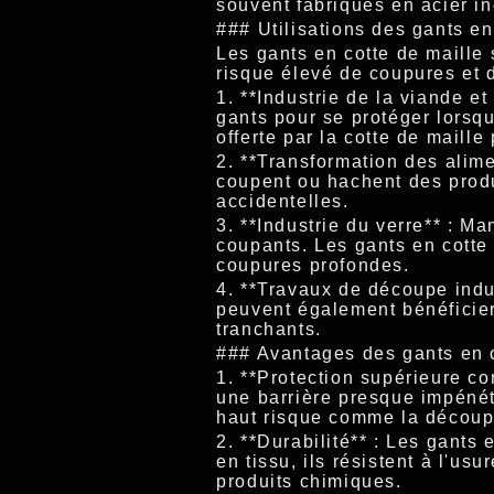
souvent fabriqués en acier in
### Utilisations des gants en
Les gants en cotte de maille 
risque élevé de coupures et d
1. **Industrie de la viande et
gants pour se protéger lorsqu
offerte par la cotte de maill
2. **Transformation des alime
coupent ou hachent des produ
accidentelles.
3. **Industrie du verre** : 
coupants. Les gants en cotte 
coupures profondes.
4. **Travaux de découpe indus
peuvent également bénéficier 
tranchants.
### Avantages des gants en c
1. **Protection supérieure co
une barrière presque impénétr
haut risque comme la découpe
2. **Durabilité** : Les gants
en tissu, ils résistent à l'u
produits chimiques.