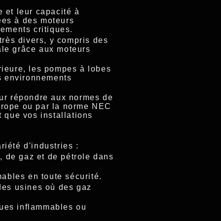
 et leur capacité à
ées à des moteurs
nements critiques.
très divers, y compris des
ale grâce aux moteurs
rieure, les pompes à lobes
es environnements
our répondre aux normes de
 Europe ou par la norme NEC
 que vos installations
iété d'industries :
s, de gaz et de pétrole dans
mables en toute sécurité.
 des usines où des gaz
ques inflammables ou