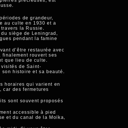
pierres précieuses, est
russe.
 périodes de grandeur,
e au culte en 1930 et a
travers la Russie.
 du siège de Leningrad,
gues pendant la famine
avant d’être restaurée avec
a finalement rouvert ses
t que lieu de culte.
visités de Saint-
 son histoire et sa beauté.
s horaires qui varient en
e, car des fermetures
duits sont souvent proposés
ement accessible à pied
se et du canal de la Moïka,