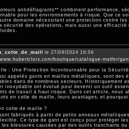
eurs antidéflagrants** combinent performance, sécur
rnable pour les environnements à risque. Que ce soi
t autre domaine nécessitant une protection contre le
 sécurité des opérations, mais aussi une efficacité
luides.
s_cotte_de_maill
le 27/09/2024 16:56
www.hubertcloix.com/boutique/catalogue-matfer/gan
lle : Une Protection Incontournable pour la Sécurité
ssi appelés gants en mailles métalliques, sont des 
nables dans de nombreux secteurs. Historiquement a
r inoxydable ont évolué pour devenir un outil essent
 de travail à haut risque. Dans cet article, nous a
gants en cotte de maille, leurs avantages, et pourquoi
n cotte de maille ?
sont fabriqués à partir de petits anneaux métalliqu
flexible. Ce type de gant est conçu pour protéger le
t les blessures causées par des outils tranchants ou 