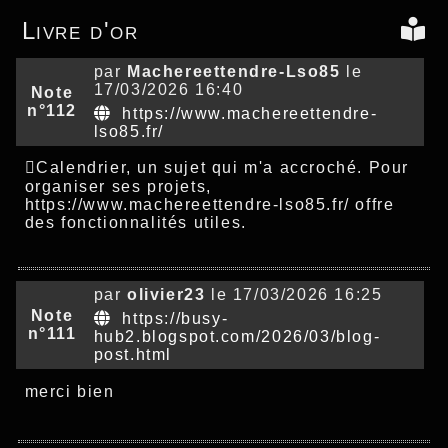
Livre d'or
par
Machereettendre-Lso85
le
17/03/2026 16:40
Note
n°112
https://www.machereettendre-
lso85.fr/
Calendrier, un sujet qui m'a accroché. Pour
organiser ses projets,
https://www.machereettendre-lso85.fr/ offre
des fonctionnalités utiles.
par
olivier23
le 17/03/2026 16:25
Note
https://busy-
n°111
hub2.blogspot.com/2026/03/blog-
post.html
merci bien