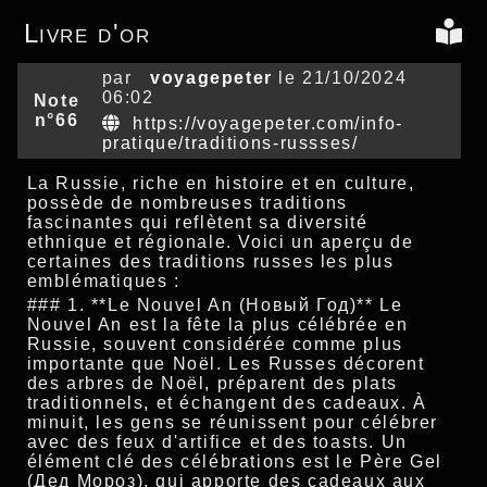
Livre d'or
par
voyagepeter
le 21/10/2024
06:02
Note
n°66
https://voyagepeter.com/info-
pratique/traditions-russses/
La Russie, riche en histoire et en culture,
possède de nombreuses traditions
fascinantes qui reflètent sa diversité
ethnique et régionale. Voici un aperçu de
certaines des traditions russes les plus
emblématiques :
### 1. **Le Nouvel An (Новый Год)** Le
Nouvel An est la fête la plus célébrée en
Russie, souvent considérée comme plus
importante que Noël. Les Russes décorent
des arbres de Noël, préparent des plats
traditionnels, et échangent des cadeaux. À
minuit, les gens se réunissent pour célébrer
avec des feux d'artifice et des toasts. Un
élément clé des célébrations est le Père Gel
(Дед Мороз), qui apporte des cadeaux aux