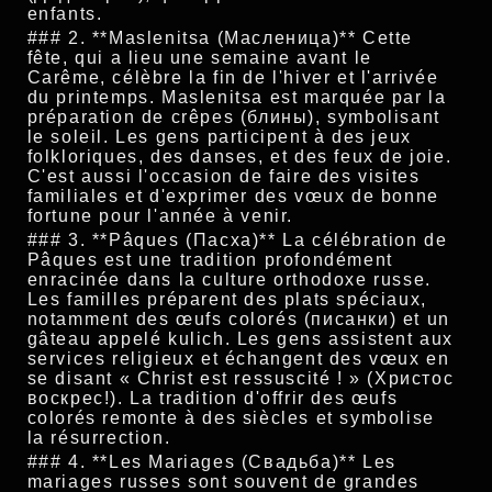
enfants.
### 2. **Maslenitsa (Масленица)** Cette
fête, qui a lieu une semaine avant le
Carême, célèbre la fin de l'hiver et l'arrivée
du printemps. Maslenitsa est marquée par la
préparation de crêpes (блины), symbolisant
le soleil. Les gens participent à des jeux
folkloriques, des danses, et des feux de joie.
C'est aussi l'occasion de faire des visites
familiales et d'exprimer des vœux de bonne
fortune pour l'année à venir.
### 3. **Pâques (Пасха)** La célébration de
Pâques est une tradition profondément
enracinée dans la culture orthodoxe russe.
Les familles préparent des plats spéciaux,
notamment des œufs colorés (писанки) et un
gâteau appelé kulich. Les gens assistent aux
services religieux et échangent des vœux en
se disant « Christ est ressuscité ! » (Христос
воскрес!). La tradition d'offrir des œufs
colorés remonte à des siècles et symbolise
la résurrection.
### 4. **Les Mariages (Свадьба)** Les
mariages russes sont souvent de grandes