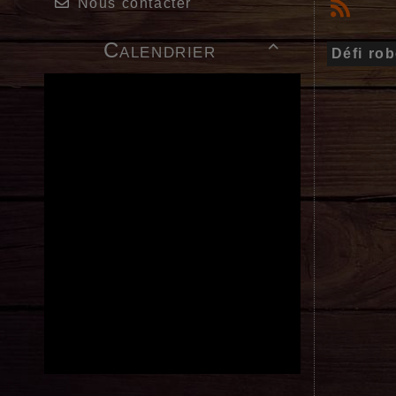
Nous contacter
Calendrier

Défi ro