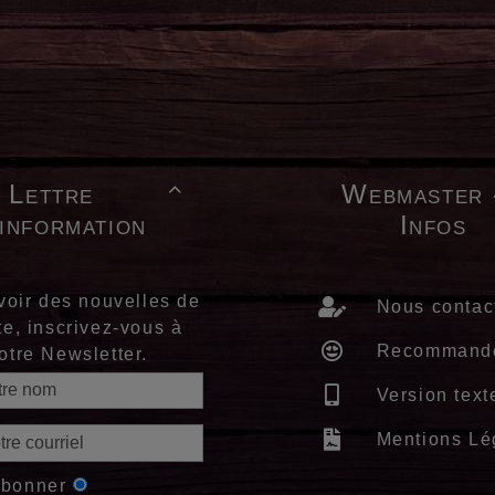
Lettre
Webmaster 

'information
Infos
voir des nouvelles de
Nous contac
te, inscrivez-vous à
Recommand
otre Newsletter.
Version text
Mentions Lé
abonner