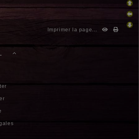
Imprimer la page...
-

ter
er
e
gales