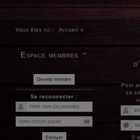
Vous êtes ici :
Accueil
»
Espace membres

d
Devenir membre
Pour a
ce si
Se reconnecter :
n
S'
Envoyer