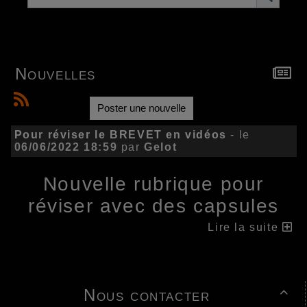
Nouvelles
Poster une nouvelle
Pour réviser le BREVET en vidéos
- le
06/06/2022 18:59
par
Gelot
Nouvelle rubrique pour
réviser avec des capsules
vidéos dans la rubrique
Lire la suite
Brevet
https://technogelot.fr/fr--103-313-3-0#z2
Nous contacter
