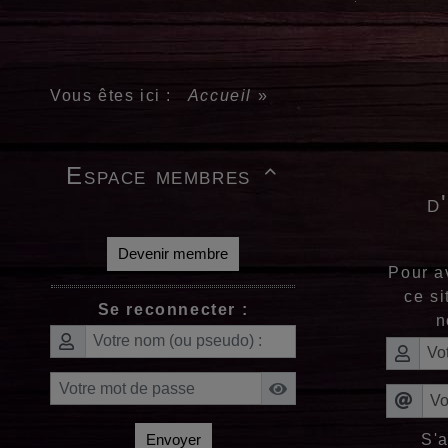
Vous êtes ici :
Accueil
»
Espace membres

d
Devenir membre
Pour a
ce si
Se reconnecter :
n
S'
Envoyer