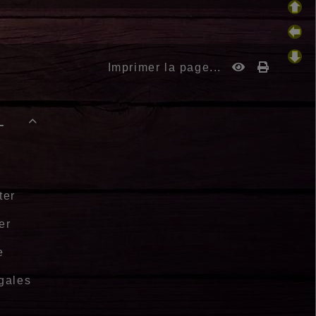
Imprimer la page...
-

ter
er
e
gales