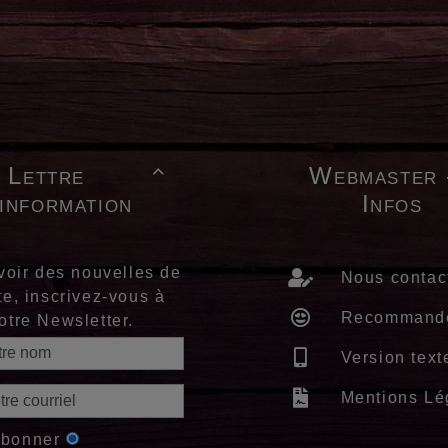
Lettre
Webmaster 

'information
Infos
voir des nouvelles de
Nous contac
te, inscrivez-vous à
Recommand
otre Newsletter.
Version text
Mentions Lé
abonner