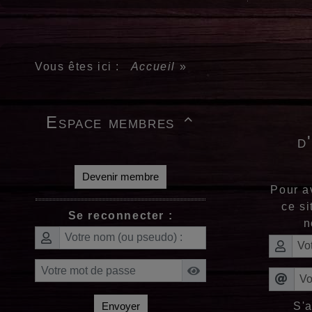
Vous êtes ici :
Accueil
»
Espace membres

d
Devenir membre
Pour a
ce si
Se reconnecter :
n
S'
Envoyer