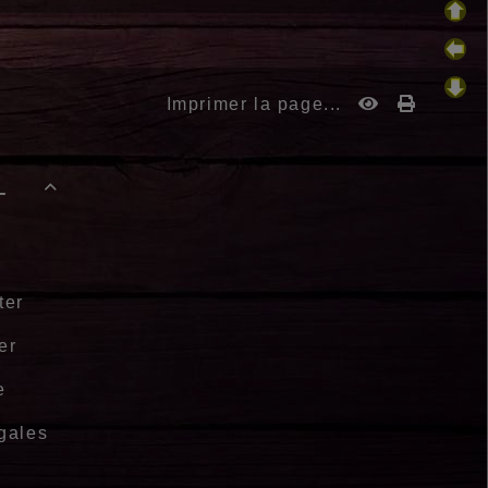
Imprimer la page...
-

ter
er
e
gales