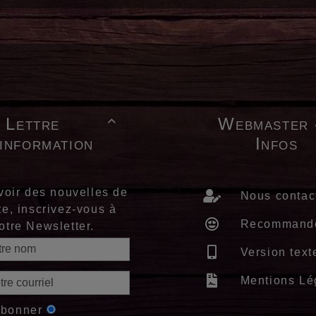
Lettre
Webmaster 

'information
Infos
voir des nouvelles de
Nous contac
te, inscrivez-vous à
Recommand
otre Newsletter.
Version text
Mentions Lé
abonner