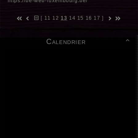
https://be-web-luxembourg.be/
[
11
12
13
14
15
16
17
]
Calendrier
