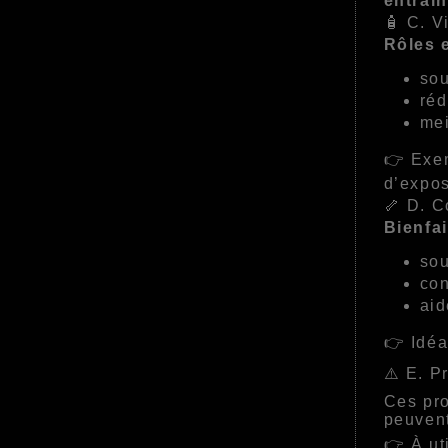
entraî
🧴 C. V
Rôles e
sou
réd
mei
👉 Exem
d’expos
🦴 D. C
Bienfai
sou
con
aid
👉 Idéa
⚠️ E. P
Ces pro
peuvent
👉 À ut