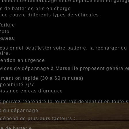
 besoin de remorquage ni de déplacement en garag
s de batteries pris en charge
ice couvre différents types de véhicules :
oiture
Moto
Bateau
essionnel peut tester votre batterie, la recharger o
ire.
vention en urgence
vices de dépannage à Marseille proposent générale
ervention rapide (30 à 60 minutes)
ponibilité 7j/7
istance en cas d’urgence
 pouvez reprendre la route rapidement et en toute s
fs du dépannage
 dépend de plusieurs facteurs :
e de batterie