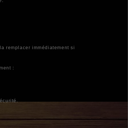
e.
u la remplacer immédiatement si
ment :
écurité.