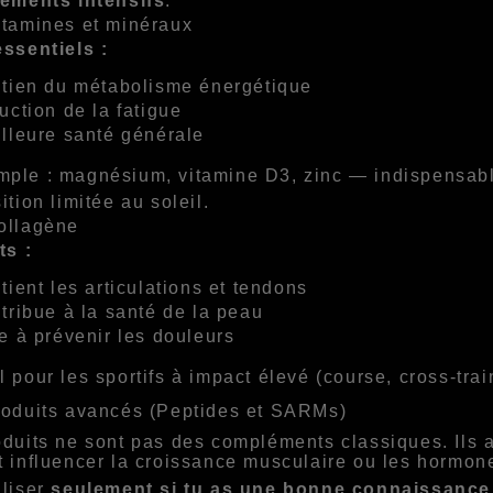
nements intensifs
.
itamines et minéraux
ssentiels :
tien du métabolisme énergétique
uction de la fatigue
lleure santé générale
ple : magnésium, vitamine D3, zinc — indispensabl
ition limitée au soleil.
ollagène
ts :
tient les articulations et tendons
tribue à la santé de la peau
e à prévenir les douleurs
l pour les sportifs à impact élevé (course, cross‑tra
roduits avancés (Peptides et SARMs)
duits ne sont pas des compléments classiques. Ils a
 influencer la croissance musculaire ou les hormon
iliser
seulement si tu as une bonne connaissance