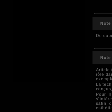
Note
De sup
Note
Article
rôle da
exempl
La tech
conçus,
Pour il
s’intér
satin
, 
esthéti