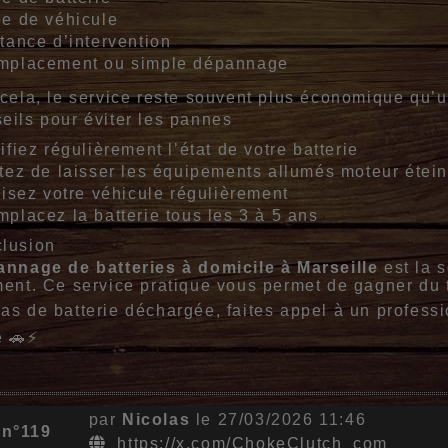
e de véhicule
tance d’intervention
mplacement ou simple dépannage
cela, le service reste souvent plus économique qu
eils pour éviter les pannes
ifiez régulièrement l’état de votre batterie
tez de laisser les équipements allumés moteur étein
lisez votre véhicule régulièrement
placez la batterie tous les 3 à 5 ans
clusion
nnage de batteries à domicile à Marseille
est la s
ent. Ce service pratique vous permet de gagner du te
as de batterie déchargée, faites appel à un professi
e 🚗⚡
par
Nicolas
le 27/03/2026 11:46
 n°119
https://x.com/ChokeClutch_com