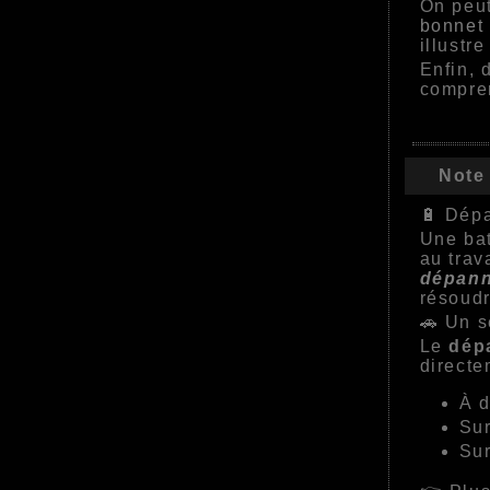
On peut
bonnet 
illustr
Enfin, 
compren
Note
🔋 Dépa
Une bat
au trav
dépann
résoudr
🚗 Un s
Le
dépa
directe
À d
Sur
Sur