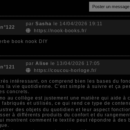
Poster un message
par
Sasha
le 14/04/2026 19:11
 n°122
https://nook-books.fr/
erbe book nook DIY
par
Alise
le 13/04/2026 17:05
 n°121
https://coucou-horloge.fr/
 très intéressant, on comprend bien les bases du fon
ns la vie quotidienne. C’est simple à suivre et ça pe
es concrets.
no au collège est justement une matière qui aide à
 fabriqués et utilisés, ce qui rend ce type de contenu
lustrer des objets du quotidien et leur aspect foncti
esser à différents produits du confort et du rangem
qui montrent comment le textile peut répondre à des 
que.