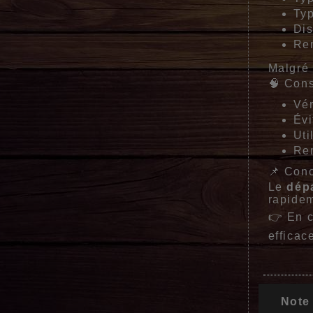
Typ
Dis
Re
Malgré 
🧠 Cons
Vér
Évi
Uti
Rem
📌 Con
Le
dépa
rapidem
👉 En c
efficac
Note