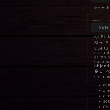
Merci b
Note
👉 Biol
Bien‑Êt
Que tu 
sa sant
et ton 
besoins
objecti
🧠 1. P
Les com
co
amé
acc
sou
réd