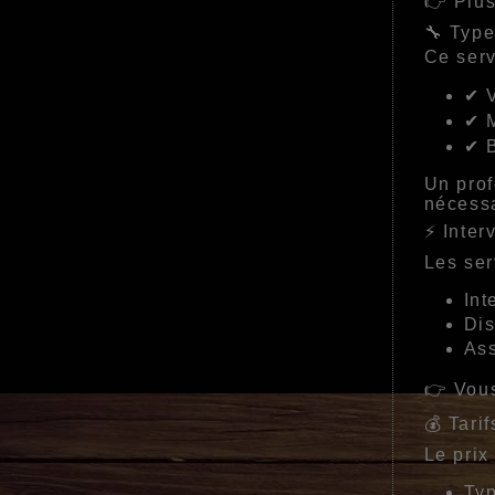
👉 Plus
🔧 Type
Ce serv
✔ V
✔ 
✔ 
Un prof
nécessa
⚡ Inter
Les ser
Int
Dis
Ass
👉 Vous
💰 Tari
Le prix
Typ