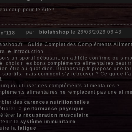
eaucoup pour le site !
par
biolabshop
le 26/03/2026 06:43
 n°118
abshop.fr : Guide Complet des Compléments Aliment
re 🔥 Introduction
sois un sportif débutant, un athlète confirmé ou si
é, choisir les bons compléments alimentaires peut t
bien‑être au quotidien. Biolabshop.fr propose une l
 sportifs, mais comment s’y retrouver ? Ce guide t’
f
.
ourquoi utiliser des compléments alimentaires ?
pléments alimentaires ne remplacent pas une aliment
mbler des
carences nutritionnelles
liorer la
performance physique
élérer la
récupération musculaire
tenir le
système immunitaire
uire la
fatigue