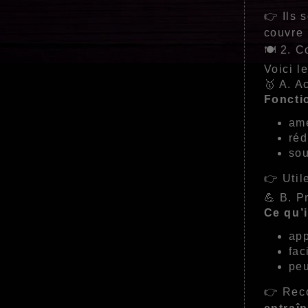
👉 Ils 
couvre 
🍽️ 2. 
Voici l
🥇 A. A
Foncti
amé
réd
sou
👉 Util
💪 B. P
Ce qu’i
app
fac
peu
👉 Rec