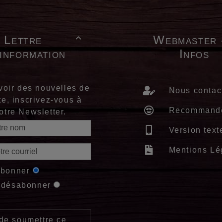
Lettre
Webmaster 

'information
Infos
voir des nouvelles de
Nous contac
te, inscrivez-vous à
Recommand
otre Newsletter.
Version text
Mentions Lé
abonner
 désabonner
de soumettre ce