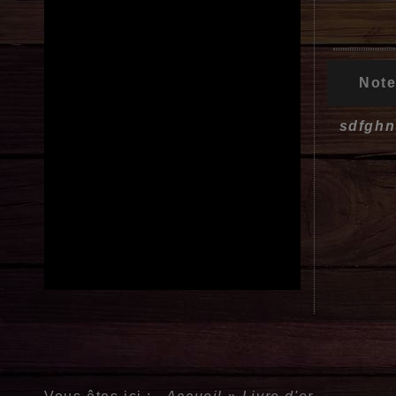
Note
sdfghn