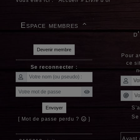
Vous êtes ici :
Accueil
»
Livre d'or
Espace membres

d
Devenir membre
Pour a
ce si
Se reconnecter :
n
S'
Envoyer
Se
[ Mot de passe perdu ?
]
Avant 