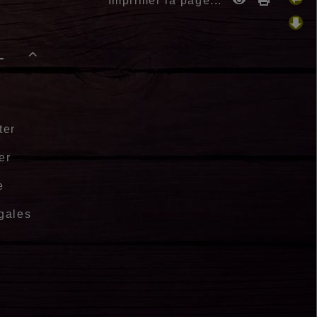
Imprimer la page...
-

ter
er
e
gales