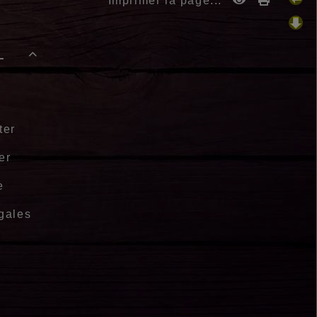
Imprimer la page...
-

ter
er
e
gales