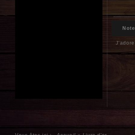
Note
J'adore