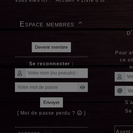
Vous êtes ici :
Accueil
»
Livre d'or
Espace membres

d
Devenir membre
Pour a
ce si
Se reconnecter :
n
S'
Envoyer
Se
[ Mot de passe perdu ?
]
Avant 