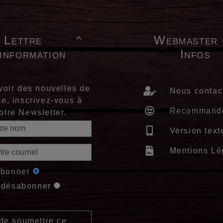
Lettre
Webmaster 

'information
Infos
voir des nouvelles de
Nous contac
te, inscrivez-vous à
Recommand
otre Newsletter.
Version text
Mentions Lé
abonner
 désabonner
de soumettre ce