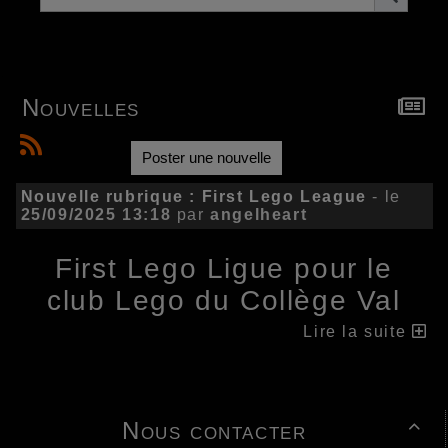
Nouvelles
Poster une nouvelle
Nouvelle rubrique : First Lego League
- le
25/09/2025 13:18
par
angelheart
First Lego Ligue pour le
club Lego du Collège Val
d'Oudon
Lire la suite
https://technogelot.fr/fr--103-462-3-0#z2
UNEARTHED saison 2025/2026
Nous contacter
