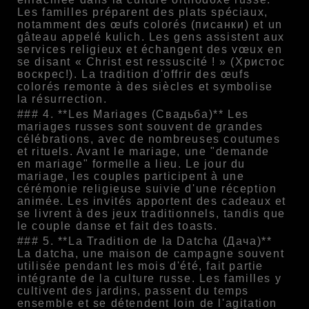
Les familles préparent des plats spéciaux,
notamment des œufs colorés (писанки) et un
gâteau appelé kulich. Les gens assistent aux
services religieux et échangent des vœux en
se disant « Christ est ressuscité ! » (Христос
воскрес!). La tradition d'offrir des œufs
colorés remonte à des siècles et symbolise
la résurrection.
### 4. **Les Mariages (Свадьба)** Les
mariages russes sont souvent de grandes
célébrations, avec de nombreuses coutumes
et rituels. Avant le mariage, une "demande
en mariage" formelle a lieu. Le jour du
mariage, les couples participent à une
cérémonie religieuse suivie d'une réception
animée. Les invités apportent des cadeaux et
se livrent à des jeux traditionnels, tandis que
le couple danse et fait des toasts.
### 5. **La Tradition de la Datcha (Дача)**
La datcha, une maison de campagne souvent
utilisée pendant les mois d'été, fait partie
intégrante de la culture russe. Les familles y
cultivent des jardins, passent du temps
ensemble et se détendent loin de l'agitation