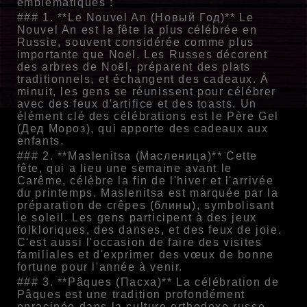
emblématiques :
### 1. **Le Nouvel An (Новый Год)** Le
Nouvel An est la fête la plus célébrée en
Russie, souvent considérée comme plus
importante que Noël. Les Russes décorent
des arbres de Noël, préparent des plats
traditionnels, et échangent des cadeaux. À
minuit, les gens se réunissent pour célébrer
avec des feux d'artifice et des toasts. Un
élément clé des célébrations est le Père Gel
(Дед Мороз), qui apporte des cadeaux aux
enfants.
### 2. **Maslenitsa (Масленица)** Cette
fête, qui a lieu une semaine avant le
Carême, célèbre la fin de l'hiver et l'arrivée
du printemps. Maslenitsa est marquée par la
préparation de crêpes (блины), symbolisant
le soleil. Les gens participent à des jeux
folkloriques, des danses, et des feux de joie.
C'est aussi l'occasion de faire des visites
familiales et d'exprimer des vœux de bonne
fortune pour l'année à venir.
### 3. **Pâques (Пасха)** La célébration de
Pâques est une tradition profondément
enracinée dans la culture orthodoxe russe.