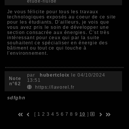
etude-fluide
Je vous félicite pour tous les travaux
technologiques exposés au coeur de ce site
pour les étudiants. D'ailleurs, je vois que
vous avez pris le soin de développer une
section consacrée aux énergies. C'st très
intéressant pour ceux qui par la suite
souhaitent ce spécialiser en énergie des
bâtiment ou tout ce qui touche à
l'environnement.
par
hubertcloix
le 04/10/2024
Note
13:51
n°62
https://lavorel.fr
sdfghn
[
1
2
3
4
5
6
7
8
9
10
]