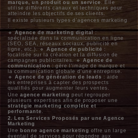
marque, un produit ou un service
. Elle
utilise différents canaux et techniques pour
atteindre les objectifs de ses clients.
Il existe plusieurs types d’agences marketing
:
🔹
Agence de marketing digital
:
spécialisée dans la communication en ligne
(SEO, SEA, réseaux sociaux, publicité en
ligne, etc.). 🔹
Agence de publicité
:
focalisée sur la création et la diffusion de
campagnes publicitaires. 🔹
Agence de
communication
: gère l’image de marque et
la communication globale d’une entreprise.
🔹
Agence de génération de leads
: aide
les entreprises à capter des prospects
qualifiés pour augmenter leurs ventes.
Une
agence marketing
peut regrouper
plusieurs expertises afin de proposer une
stratégie marketing complète et
performante
.
2. Les Services Proposés par une Agence
Marketing
Une
bonne agence marketing
offre un large
éventail de services pour répondre aux