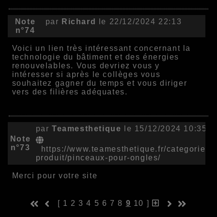
Note
par
Richard
le 22/12/2024 22:13
n°74
Voici un lien très intéressant concernant la
technologie du bâtiment et des énergies
renouvelables. Vous devriez vous y
intéresser si après le collèges vous
souhaitez gagner du temps et vous diriger
vers des filières adéquates.
par
Teamesthetique
le 15/12/2024 10:35
Note
n°73
https://www.teamesthetique.fr/categorie-
produit/pinceaux-pour-ongles/
Merci pour votre site
[
1
2
3
4
5
6
7
8
9
10
]